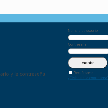
Nombre de usuario
Contraseña
Recuérdame
ario y la contraseña
¿Olvidaste la contraseña